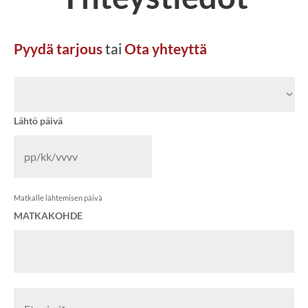
Pyydä tarjous
tai
Ota yhteyttä
A
j
o
n
Lähtö päivä
e
u
v
o
PP
Matkalle lähtemisen päivä
slash
MATKAKOHDE
KK
slash
VVVV
N
Etu
i