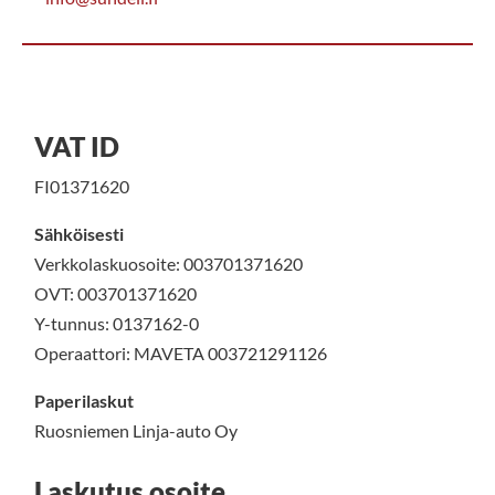
n
*
VAT ID
FI01371620
Sähköisesti
Verkkolaskuosoite: 003701371620
OVT: 003701371620
Y-tunnus: 0137162-0
Operaattori: MAVETA 003721291126
Paperilaskut
Ruosniemen Linja-auto Oy
Laskutus osoite