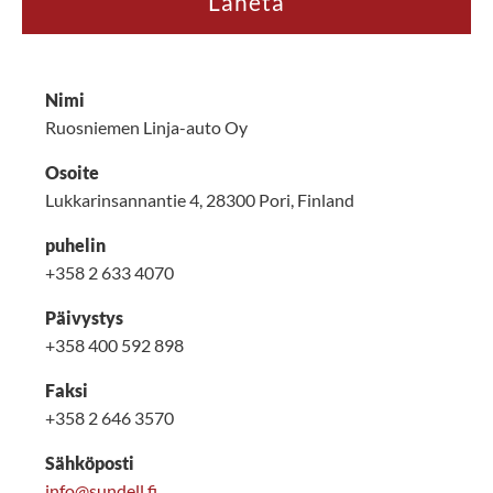
t
e
e
n
m
Nimi
u
k
Ruosniemen Linja-auto Oy
a
i
Osoite
s
Lukkarinsannantie 4, 28300 Pori, Finland
e
n
t
puhelin
i
+358 2 633 4070
e
t
Päivystys
o
j
+358 400 592 898
e
n
Faksi
k
+358 2 646 3570
ä
y
t
Sähköposti
ö
info@sundell.fi